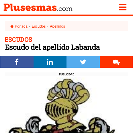
Portada
›
Escudos
›
Apellidos
ESCUDOS
Escudo del apellido Labanda
PUBLICIDAD