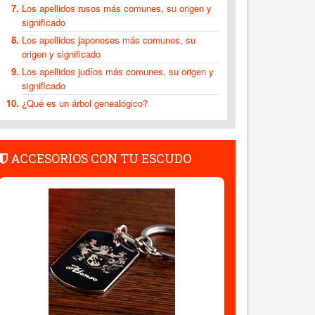
Los apellidos rusos más comunes, su origen y
significado
Los apellidos japoneses más comunes, su
origen y significado
Los apellidos judíos más comunes, su origen y
significado
¿Qué es un árbol genealógico?
ACCESORIOS CON TU ESCUDO