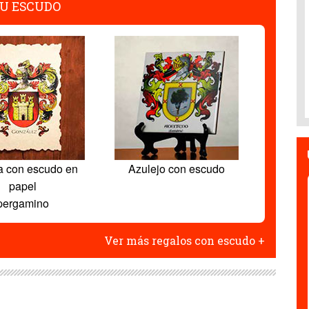
U ESCUDO
a con escudo en
Azulejo con escudo
papel
pergamino
Ver más regalos con escudo +