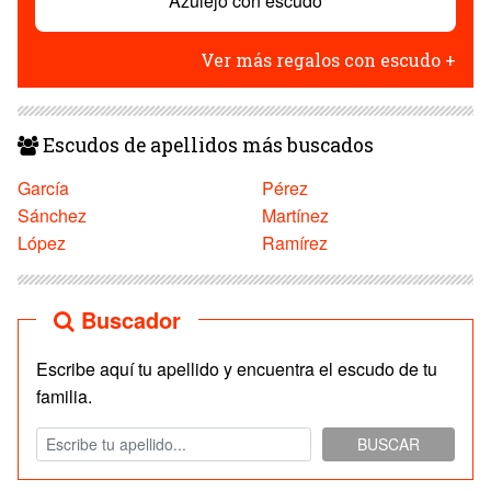
Azulejo con escudo
Ver más regalos con escudo +
Escudos de apellidos más buscados
García
Pérez
Sánchez
Martínez
López
Ramírez
Buscador
Escribe aquí tu apellido y encuentra el escudo de tu
familia.
BUSCAR