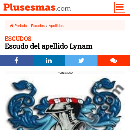
Portada
›
Escudos
›
Apellidos
ESCUDOS
Escudo del apellido Lynam
PUBLICIDAD