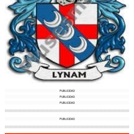
PUBLICIDAD
PUBLICIDAD
PUBLICIDAD
PUBLICIDAD