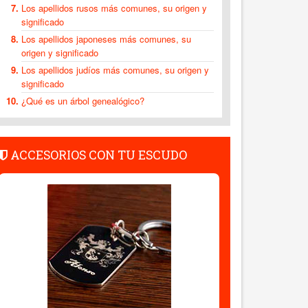
Los apellidos rusos más comunes, su origen y
significado
Los apellidos japoneses más comunes, su
origen y significado
Los apellidos judíos más comunes, su origen y
significado
¿Qué es un árbol genealógico?
ACCESORIOS CON TU ESCUDO