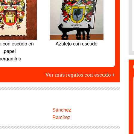
a con escudo en
Azulejo con escudo
papel
pergamino
Ver más regalos con escudo +
Sánchez
Ramírez