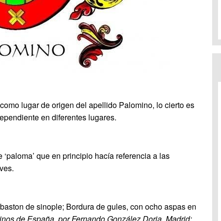
como lugar de origen del apellido Palomino, lo cierto es
ependiente en diferentes lugares.
e ‘paloma’ que en principio hacía referencia a las
ves.
n baston de sinople; Bordura de gules, con ocho aspas en
 reinos de España, por Fernando González Doria. Madrid: