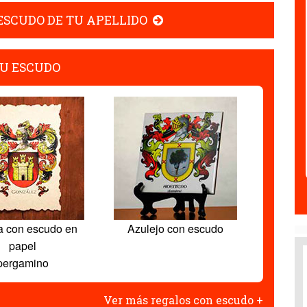
 ESCUDO DE TU APELLIDO
U ESCUDO
a con escudo en
Azulejo con escudo
papel
pergamino
Ver más regalos con escudo +