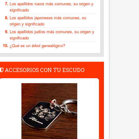
Los apellidos rusos más comunes, su origen y
significado
Los apellidos japoneses más comunes, su
origen y significado
Los apellidos judíos más comunes, su origen y
significado
¿Qué es un árbol genealógico?
ACCESORIOS CON TU ESCUDO