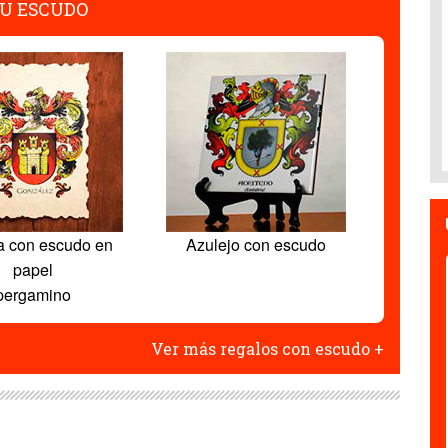
U ESCUDO
a con escudo en
Azulejo con escudo
papel
pergamino
Ver más regalos con escudo +