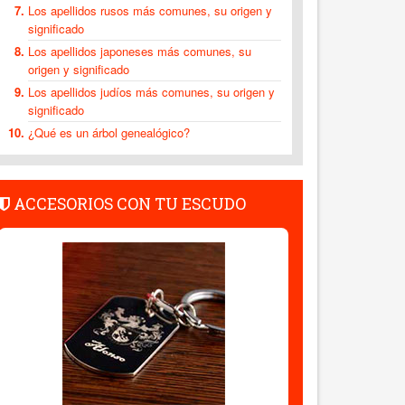
Los apellidos rusos más comunes, su origen y
significado
Los apellidos japoneses más comunes, su
origen y significado
Los apellidos judíos más comunes, su origen y
significado
¿Qué es un árbol genealógico?
ACCESORIOS CON TU ESCUDO