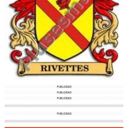
PUBLICIDAD
PUBLICIDAD
PUBLICIDAD
PUBLICIDAD