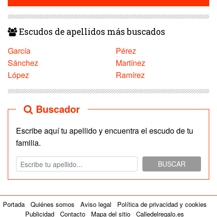
Escudos de apellidos más buscados
García
Pérez
Sánchez
Martínez
López
Ramírez
Buscador
Escribe aquí tu apellido y encuentra el escudo de tu
familia.
BUSCAR
Portada
Quiénes somos
Aviso legal
Política de privacidad y cookies
Publicidad
Contacto
Mapa del sitio
Calledelregalo.es