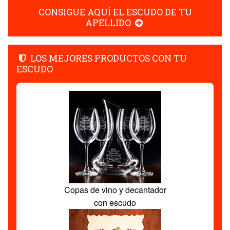
CONSIGUE AQUÍ EL ESCUDO DE TU
APELLIDO
LOS MEJORES PRODUCTOS CON TU
ESCUDO
Copas de vino y decantador
con escudo