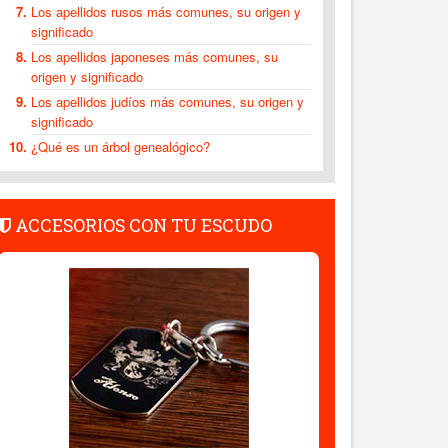
Los apellidos rusos más comunes, su origen y
significado
Los apellidos japoneses más comunes, su
origen y significado
Los apellidos judíos más comunes, su origen y
significado
¿Qué es un árbol genealógico?
ACCESORIOS CON TU ESCUDO