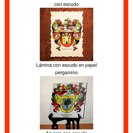
con escudo
Lámina con escudo en papel
pergamino