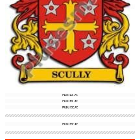
PUBLICIDAD
PUBLICIDAD
PUBLICIDAD
PUBLICIDAD