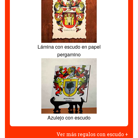
Lámina con escudo en papel
pergamino
Azulejo con escudo
Ver más regalos con escudo +