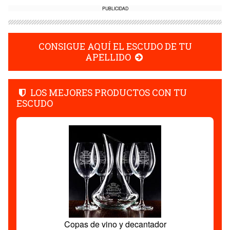
PUBLICIDAD
CONSIGUE AQUÍ EL ESCUDO DE TU
APELLIDO
LOS MEJORES PRODUCTOS CON TU
ESCUDO
Copas de vino y decantador