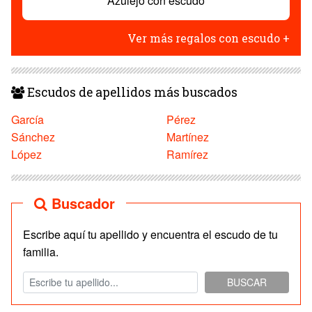
Azulejo con escudo
Ver más regalos con escudo +
Escudos de apellidos más buscados
García
Pérez
Sánchez
Martínez
López
Ramírez
Buscador
Escribe aquí tu apellido y encuentra el escudo de tu
familia.
BUSCAR