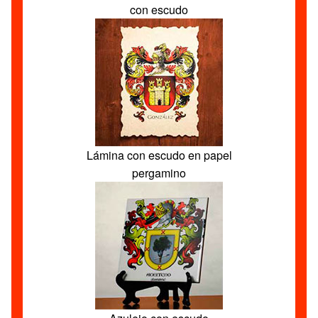
con escudo
Lámina con escudo en papel
pergamino