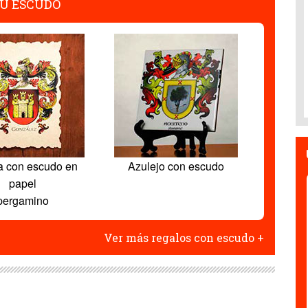
U ESCUDO
a con escudo en
Azulejo con escudo
papel
pergamino
Ver más regalos con escudo +