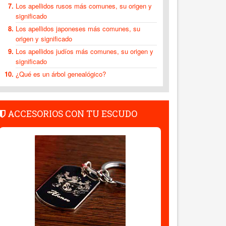
Los apellidos rusos más comunes, su origen y
significado
Los apellidos japoneses más comunes, su
origen y significado
Los apellidos judíos más comunes, su origen y
significado
¿Qué es un árbol genealógico?
ACCESORIOS CON TU ESCUDO