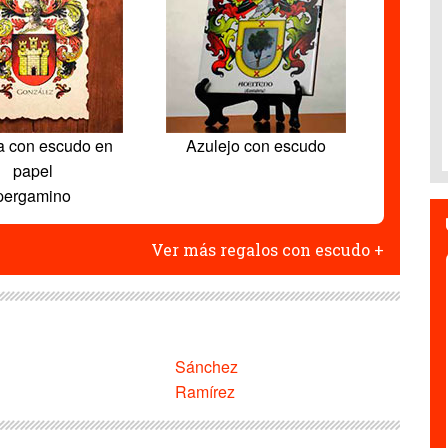
a con escudo en
Azulejo con escudo
papel
pergamino
Ver más regalos con escudo +
Sánchez
Ramírez