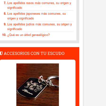
Los apellidos rusos más comunes, su origen y
significado
Los apellidos japoneses más comunes, su
origen y significado
Los apellidos judíos más comunes, su origen y
significado
¿Qué es un árbol genealógico?
ACCESORIOS CON TU ESCUDO