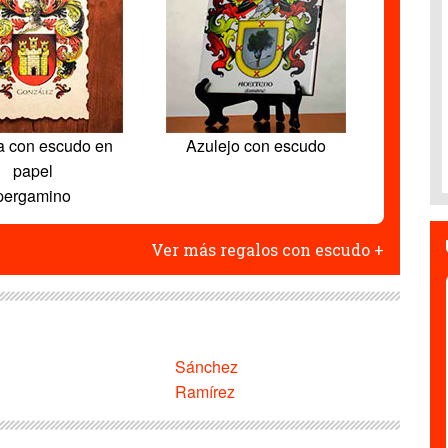
a con escudo en
Azulejo con escudo
papel
pergamino
Ver más regalos con escudo +
Sánchez
Ramírez