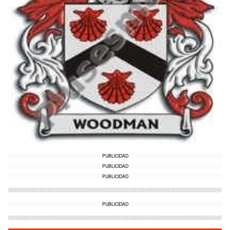
PUBLICIDAD
PUBLICIDAD
PUBLICIDAD
PUBLICIDAD