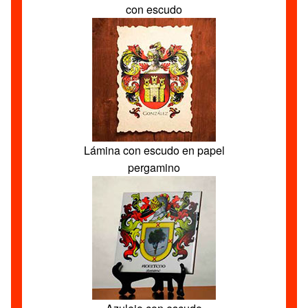
con escudo
Lámina con escudo en papel
pergamino