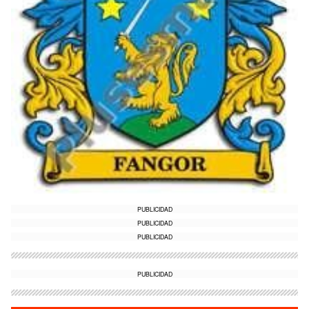
PUBLICIDAD
PUBLICIDAD
PUBLICIDAD
PUBLICIDAD