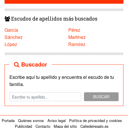
Escudos de apellidos más buscados
García
Pérez
Sánchez
Martínez
López
Ramírez
Buscador
Escribe aquí tu apellido y encuentra el escudo de tu
familia.
BUSCAR
Portada
Quiénes somos
Aviso legal
Política de privacidad y cookies
Publicidad
Contacto
Mapa del sitio
Calledelregalo.es