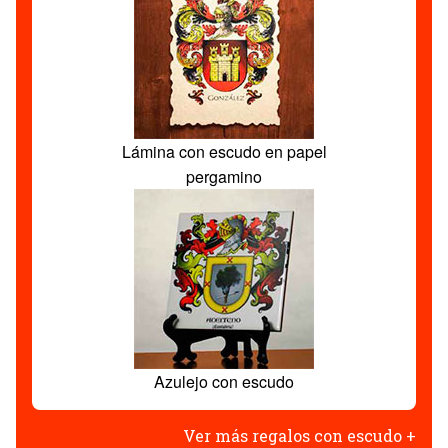
Lámina con escudo en papel
pergamino
Azulejo con escudo
Ver más regalos con escudo +