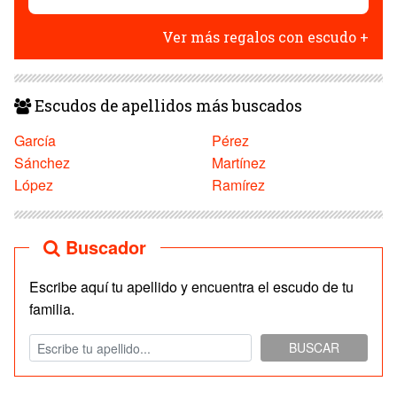
Ver más regalos con escudo +
Escudos de apellidos más buscados
García
Pérez
Sánchez
Martínez
López
Ramírez
Buscador
Escribe aquí tu apellido y encuentra el escudo de tu
familia.
BUSCAR