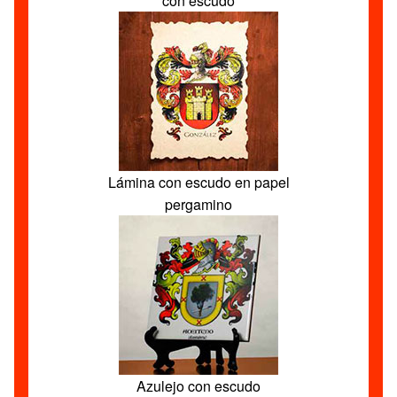
con escudo
Lámina con escudo en papel
pergamino
Azulejo con escudo