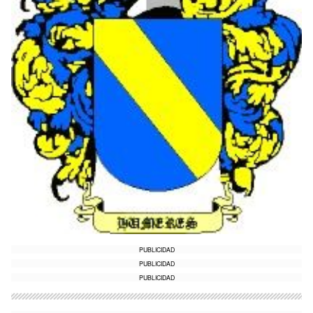
PUBLICIDAD
PUBLICIDAD
PUBLICIDAD