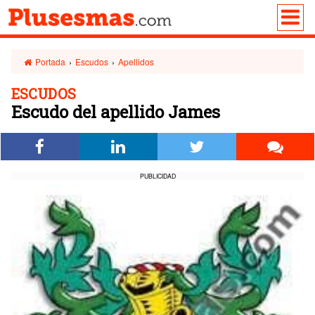
Portada
›
Escudos
›
Apellidos
ESCUDOS
Escudo del apellido James
PUBLICIDAD