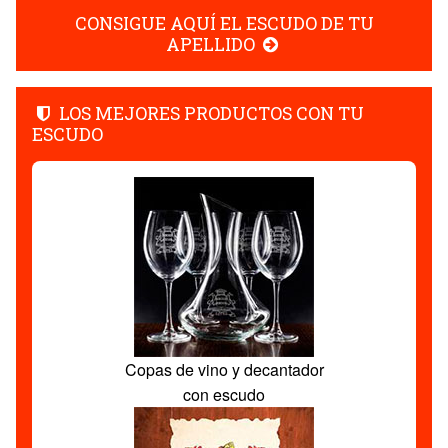
CONSIGUE AQUÍ EL ESCUDO DE TU
APELLIDO
LOS MEJORES PRODUCTOS CON TU
ESCUDO
Copas de vino y decantador
con escudo