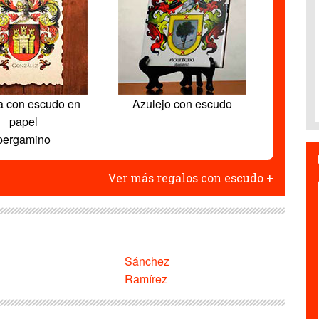
a con escudo en
Azulejo con escudo
papel
pergamino
Ver más regalos con escudo +
Sánchez
Ramírez