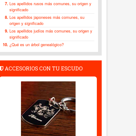
Los apellidos rusos más comunes, su origen y
significado
Los apellidos japoneses más comunes, su
origen y significado
Los apellidos judíos más comunes, su origen y
significado
¿Qué es un árbol genealógico?
ACCESORIOS CON TU ESCUDO