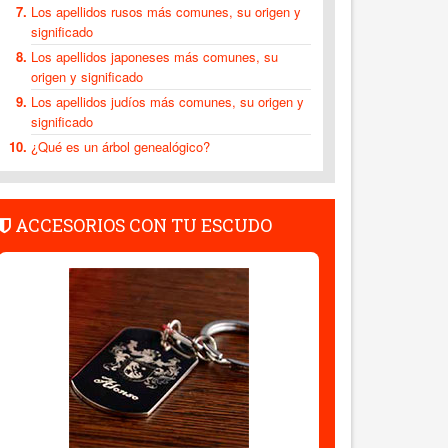
Los apellidos rusos más comunes, su origen y
significado
Los apellidos japoneses más comunes, su
origen y significado
Los apellidos judíos más comunes, su origen y
significado
¿Qué es un árbol genealógico?
ACCESORIOS CON TU ESCUDO