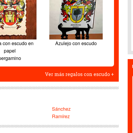
a con escudo en
Azulejo con escudo
papel
pergamino
Ver más regalos con escudo +
Sánchez
Ramírez