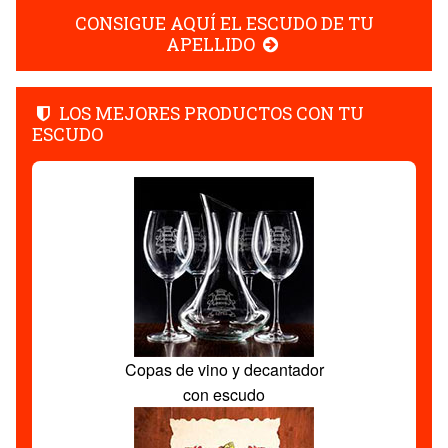
CONSIGUE AQUÍ EL ESCUDO DE TU
APELLIDO
LOS MEJORES PRODUCTOS CON TU
ESCUDO
Copas de vino y decantador
con escudo