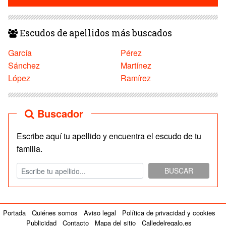
Escudos de apellidos más buscados
García
Pérez
Sánchez
Martínez
López
Ramírez
Buscador
Escribe aquí tu apellido y encuentra el escudo de tu
familia.
BUSCAR
Portada
Quiénes somos
Aviso legal
Política de privacidad y cookies
Publicidad
Contacto
Mapa del sitio
Calledelregalo.es