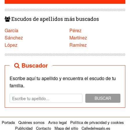
Escudos de apellidos más buscados
García
Pérez
Sánchez
Martínez
López
Ramírez
Buscador
Escribe aquí tu apellido y encuentra el escudo de tu
familia.
BUSCAR
Portada
Quiénes somos
Aviso legal
Política de privacidad y cookies
Publicidad
Contacto
Mapa del sitio
Calledelregalo.es