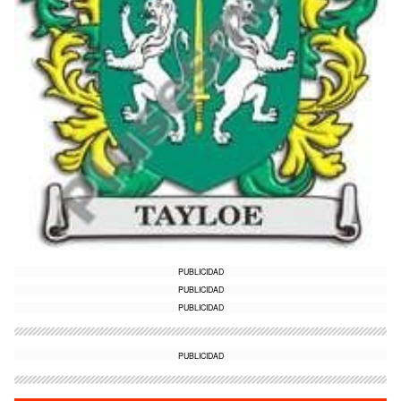
PUBLICIDAD
PUBLICIDAD
PUBLICIDAD
PUBLICIDAD