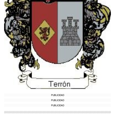
PUBLICIDAD
PUBLICIDAD
PUBLICIDAD