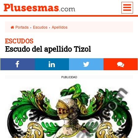
Portada
›
Escudos
›
Apellidos
ESCUDOS
Escudo del apellido Tizol
PUBLICIDAD