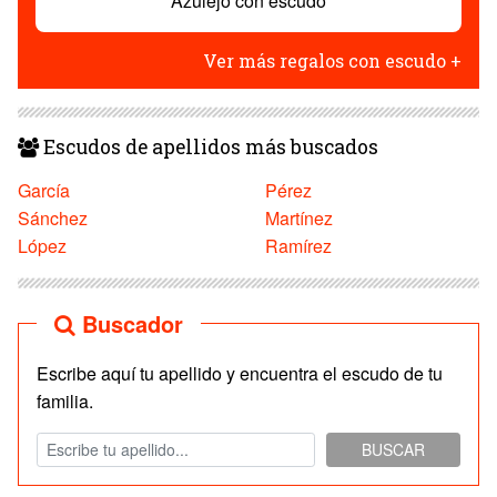
Azulejo con escudo
Ver más regalos con escudo +
Escudos de apellidos más buscados
García
Pérez
Sánchez
Martínez
López
Ramírez
Buscador
Escribe aquí tu apellido y encuentra el escudo de tu
familia.
BUSCAR