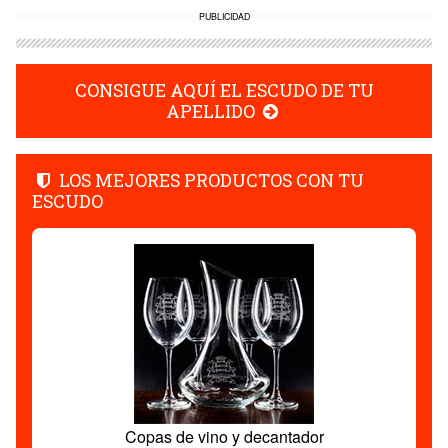
PUBLICIDAD
CONSIGUE AQUÍ EL ESCUDO DE TU
APELLIDO
LOS MEJORES PRODUCTOS CON TU
ESCUDO
Copas de vino y decantador