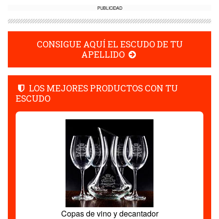
PUBLICIDAD
CONSIGUE AQUÍ EL ESCUDO DE TU
APELLIDO
LOS MEJORES PRODUCTOS CON TU
ESCUDO
Copas de vino y decantador