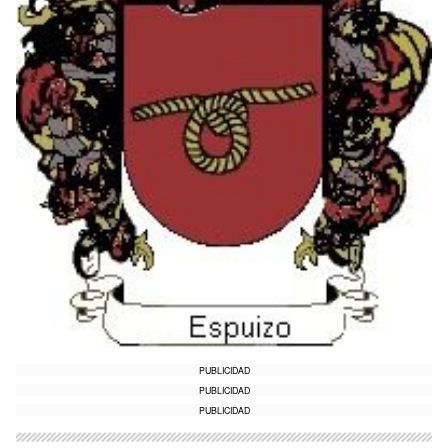
PUBLICIDAD
PUBLICIDAD
PUBLICIDAD