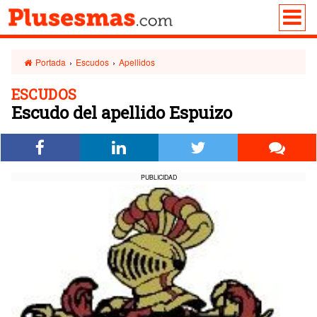
Portada
›
Escudos
›
Apellidos
ESCUDOS
Escudo del apellido Espuizo
PUBLICIDAD