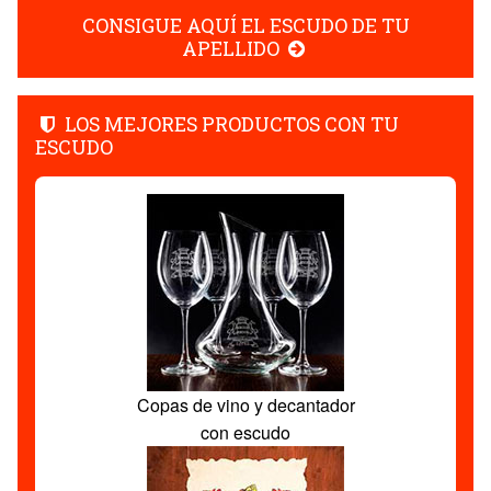
CONSIGUE AQUÍ EL ESCUDO DE TU
APELLIDO
LOS MEJORES PRODUCTOS CON TU
ESCUDO
Copas de vino y decantador
con escudo