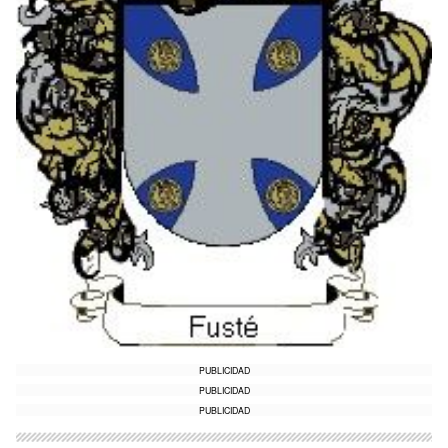
PUBLICIDAD
PUBLICIDAD
PUBLICIDAD