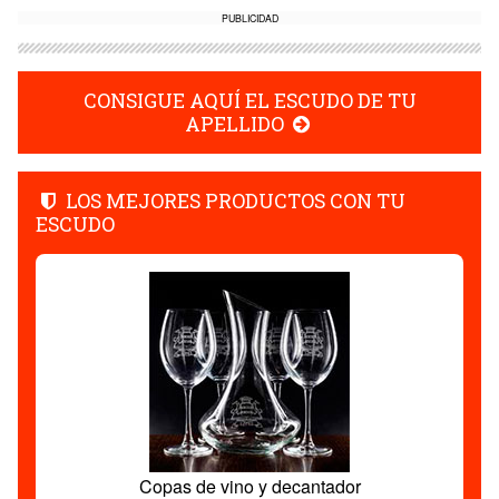
PUBLICIDAD
CONSIGUE AQUÍ EL ESCUDO DE TU
APELLIDO
LOS MEJORES PRODUCTOS CON TU
ESCUDO
Copas de vino y decantador